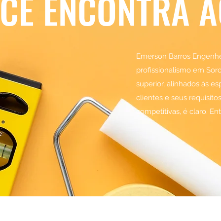
CÊ ENCONTRA AQ
Emerson Barros Engenhei
profissionalismo em Sor
superior, alinhados às e
clientes e seus requisi
competitivas, é claro. 