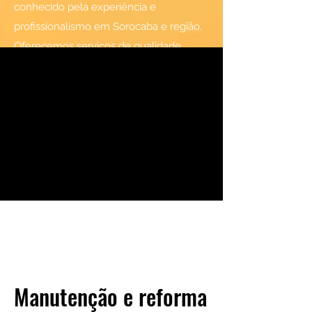
conhecido pela experiência e
profissionalismo em Sorocaba e região.
Oferecemos serviços de qualidade
superior, alinhados às especificidades
dos projetos apresentados pelos
clientes e seus requisitos de
gerenciamento - sempre com as taxas
mais competitivas, é claro. Entre em
contato e descubra como podemos
ajudar.
Manutenção e reforma