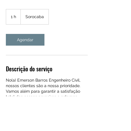
1 h
1
Sorocaba
Agendar
Descrição do serviço
No(a) Emerson Barros Engenheiro Civil,
nossos clientes são a nossa prioridade.
Vamos além para garantir a satisfação
total dos nossos parceiros e estamos
preparados para os projetos mais
complexos. Prezamos sempre pela
qualidade extraordinária dos nossos
trabalho. Ligue agora e descubra como
podemos ajudar você.